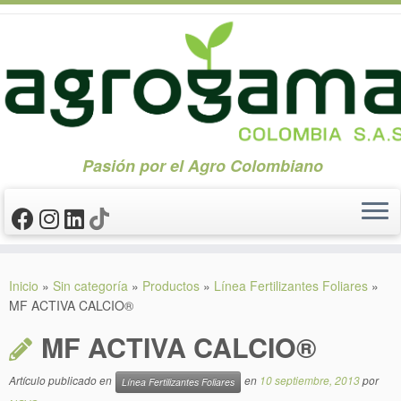
Pasión por el Agro Colombiano
Saltar
al
Inicio
»
Sin categoría
»
Productos
»
Línea Fertilizantes Foliares
»
contenido
MF ACTIVA CALCIO®
MF ACTIVA CALCIO®
Artículo publicado en
en
10 septiembre, 2013
por
Línea Fertilizantes Foliares