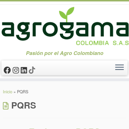
Pasión por el Agro Colombiano
Saltar
al
Inicio
»
PQRS
contenido
PQRS