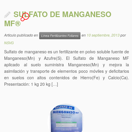
SULFATO DE MANGANESO
1
MF®
Artículo publicado en
en
10 septiembre, 2013
por
Línea Fertilizantes Foliares
NSVG
Sulfato de manganeso es un fertilizante en polvo soluble fuente de
Manganeso(Mn) y Azufre(S). El Sulfato de Manganeso MF
aplicado al suelo suministra Manganeso(Mn) y mejora la
asimilación y transporte de elementos poco móviles y deficitarios
en suelos con altos contenidos de Hierro(Fe) y Calcio(Ca).
Presentación: 1 kg 20 kg […]