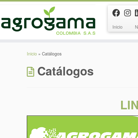
Inicio
N
Saltar
al
Inicio
»
Catálogos
contenido
Catálogos
LI