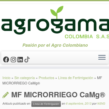
Pasión por el Agro Colombiano
Saltar
al
Inicio
»
Sin categoría
»
Productos
»
Línea de Fertirrigación
»
MF
contenido
MICRORRIEGO CaMg®
MF MICRORRIEGO CaMg®
Artículo publicado en
en
6 septiembre, 2013
por
NSVG
Línea de Fertirrigación