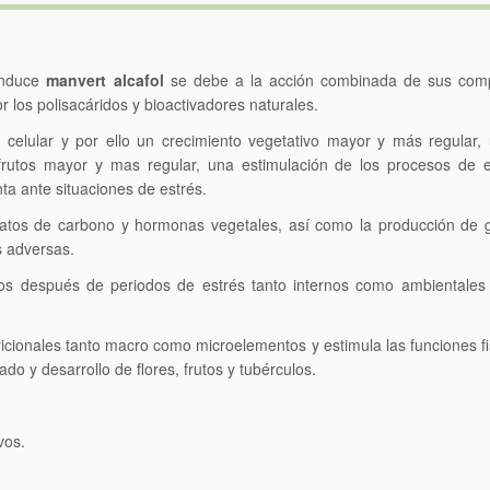
 induce
manvert alcafol
se debe a la acción combinada de sus com
 los polisacáridos y bioactivadores naturales.
celular y por ello un crecimiento vegetativo mayor y más regular,
los frutos mayor y mas regular, una estimulación de los procesos de
nta ante situaciones de estrés.
dratos de carbono y hormonas vegetales, así como la producción de 
nes adversas.
vos después de periodos de estrés tanto internos como ambientales 
icionales tanto macro como microelementos y estimula las funciones fi
ado y desarrollo de flores, frutos y tubérculos.
vos.