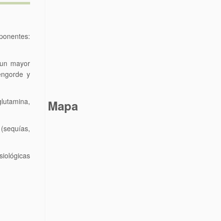
ponentes:
 un mayor
 engorde y
glutamina,
Mapa
(sequías,
siológicas