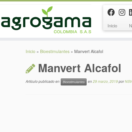
Inicio
N
Saltar
al
Inicio
»
Bioestimulantes
»
Manvert Alcafol
contenido
Manvert Alcafol
Artículo publicado en
en
29 marzo, 2019
por
NSV
Bioestimulantes