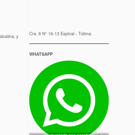
Cra. 8 N° 16-13 Espinal - Tolima.
lcalina, y
WHATSAPP
¡Comunícate con nosotros!