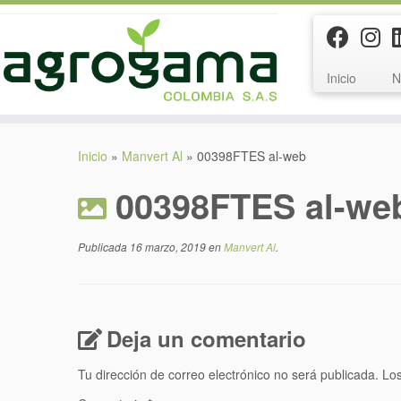
Inicio
N
Saltar
al
Inicio
»
Manvert Al
»
00398FTES al-web
contenido
00398FTES al-we
Publicada
16 marzo, 2019
en
Manvert Al
.
Deja un comentario
Tu dirección de correo electrónico no será publicada.
Los