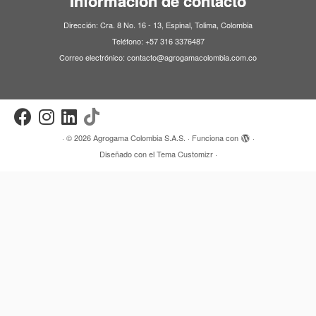
Información de contacto
Dirección: Cra. 8 No. 16 - 13, Espinal, Tolima, Colombia
Teléfono: +57 316 3376487
Correo electrónico: contacto@agrogamacolombia.com.co
·
© 2026
Agrogama Colombia S.A.S.
·
Funciona con
·
Diseñado con el
Tema Customizr
·