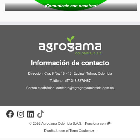
¡Comunícate con nosotros!
Información de contacto
Dirección: Cra. 8 No. 16 - 13, Espinal, Tolima, Colombia
Teléfono: +57 316 3376487
Correo electrónico: contacto@agrogamacolombia.com.co
·
© 2026
Agrogama Colombia S.A.S.
·
Funciona con
·
Diseñado con el
Tema Customizr
·