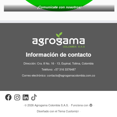
¡Comunícate con nosotros!
Información de contacto
Dirección: Cra. 8 No. 16 - 13, Espinal, Tolima, Colombia
Teléfono: +57 316 3376487
Correo electrónico: contacto@agrogamacolombia.com.co
·
© 2026
Agrogama Colombia S.A.S.
·
Funciona con
·
Diseñado con el
Tema Customizr
·