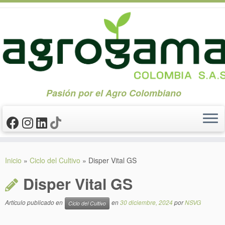
Pasión por el Agro Colombiano
Saltar
al
Inicio
»
Ciclo del Cultivo
»
Disper Vital GS
contenido
Disper Vital GS
Artículo publicado en
en
30 diciembre, 2024
por
NSVG
Ciclo del Cultivo