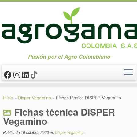
Pasión por el Agro Colombiano
Saltar
al
Inicio
»
Disper Vegamino
»
Fichas técnica DISPER Vegamino
contenido
Fichas técnica DISPER
Vegamino
Publicada
16 octubre, 2020
en
Disper Vegamino
.